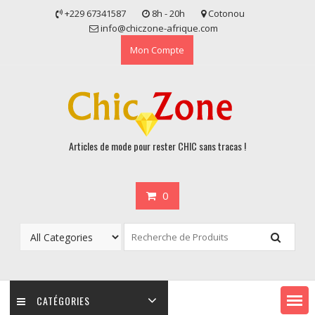
Skip
+229 67341587
8h - 20h
Cotonou
to
info@chiczone-afrique.com
content
Mon Compte
Articles de mode pour rester CHIC sans tracas !
0
CATÉGORIES