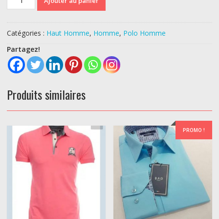
Ajouter au panier
de
POLO
ETHNIC
Catégories :
Haut Homme
,
Homme
,
Polo Homme
BLUE
Partagez!
Produits similaires
PROMO !