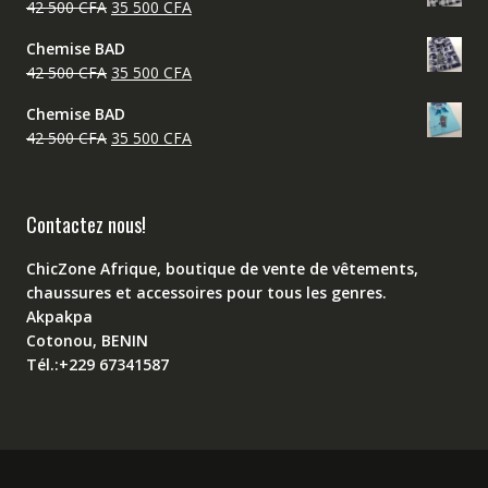
Le
Le
42 500
CFA
35 500
CFA
était :
est :
prix
prix
42
35
Chemise BAD
initial
actuel
500 CFA.
500 CFA.
Le
Le
42 500
CFA
35 500
CFA
était :
est :
prix
prix
42
35
Chemise BAD
initial
actuel
500 CFA.
500 CFA.
Le
Le
42 500
CFA
35 500
CFA
était :
est :
prix
prix
42
35
initial
actuel
500 CFA.
500 CFA.
était :
est :
Contactez nous!
42
35
500 CFA.
500 CFA.
ChicZone Afrique, boutique de vente de vêtements,
chaussures et accessoires pour tous les genres.
Akpakpa
Cotonou, BENIN
Tél.:+229 67341587