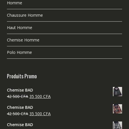
Homme
Chaussure Homme
Haut Homme
Chemise Homme
Polo Homme
Produits Promo
Chemise BAD
Le
Le
42 500
CFA
35 500
CFA
prix
prix
Chemise BAD
initial
actuel
Le
Le
42 500
CFA
35 500
CFA
était :
est :
prix
prix
42
35
Chemise BAD
initial
actuel
500 CFA.
500 CFA.