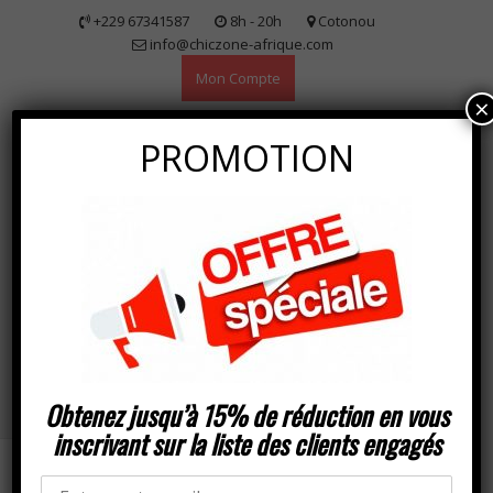
Skip
+229 67341587
8h - 20h
Cotonou
to
info@chiczone-afrique.com
content
Mon Compte
×
PROMOTION
Articles de mode pour rester CHIC sans tracas !
0
Obtenez jusqu’à 15% de réduction en vous
inscrivant sur la liste des clients engagés
CATÉGORIES