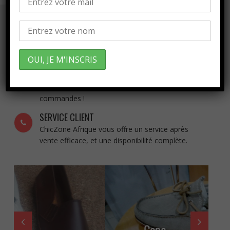
QUALITÉ
Une garantie de 100% vous est offert sur la
qualité de nos produits.
LIVRAISON
Livraison 100% GRATUITE de toutes vos
commandes !
SERVICE CLIENT
ChicZone Afrique vous offre un service après
vente efficace, et une disponibilité complète.
Cape