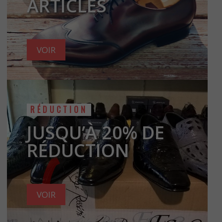
ARTICLES
VOIR
RÉDUCTION
JUSQU’À 20% DE
RÉDUCTION
VOIR