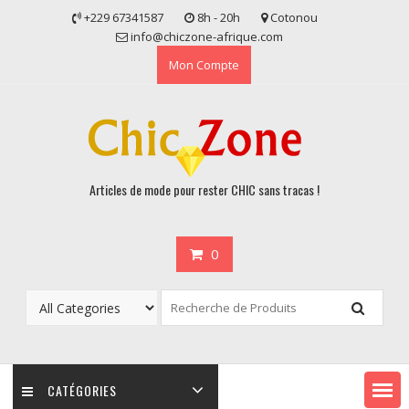
Skip
+229 67341587
8h - 20h
Cotonou
to
info@chiczone-afrique.com
content
Mon Compte
Articles de mode pour rester CHIC sans tracas !
0
CATÉGORIES