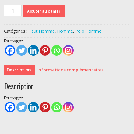
quantité
Ajouter au panier
de
POLO
ETHNIC
Catégories :
Haut Homme
,
Homme
,
Polo Homme
BLUE
Partagez!
Description
Informations complémentaires
Description
Partagez!