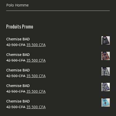
Polo Homme
Produits Promo
Chemise BAD
Le
Le
42 500
CFA
35 500
CFA
prix
prix
Chemise BAD
initial
actuel
Le
Le
42 500
CFA
35 500
CFA
était :
est :
prix
prix
42
35
Chemise BAD
initial
actuel
500 CFA.
500 CFA.
Le
Le
42 500
CFA
35 500
CFA
était :
est :
prix
prix
42
35
Chemise BAD
initial
actuel
500 CFA.
500 CFA.
Le
Le
42 500
CFA
35 500
CFA
était :
est :
prix
prix
42
35
Chemise BAD
initial
actuel
500 CFA.
500 CFA.
Le
Le
42 500
CFA
35 500
CFA
était :
est :
prix
prix
42
35