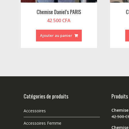
Chemise Daniel’s PARIS
C
42 500
CFA
Ajouter au panier
Catégories de produits
Produits
Chemise
Accessoires
42 500
C
Accessoires Femme
Chemise