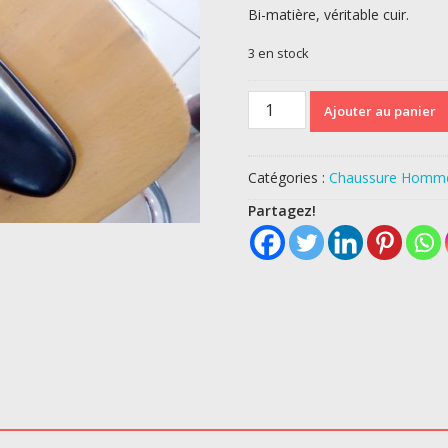
Bi-matière, véritable cuir.
3 en stock
quantité
Ajouter au panier
de
Edourad
de
Catégories :
Chaussure Homm
Seine
Paris
Partagez!