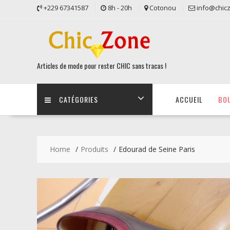
Skip
+229 67341587
8h - 20h
Cotonou
info@chic
to
content
Articles de mode pour rester CHIC sans tracas !
CATÉGORIES
ACCUEIL
BO
Home
Produits
Edourad de Seine Paris