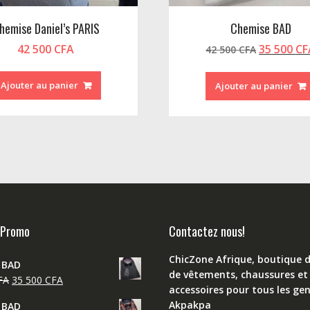
hemise Daniel’s PARIS
Chemise BAD
Le
42 500
CFA
35 500
CF
42 500
CFA
prix
initial
Ajouter au panier
Ajouter au panier
était :
42
500 CFA.
 Promo
Contactez nous!
ChicZone Afrique, boutique 
 BAD
de vêtements, chaussures et
Le
Le
FA
35 500
CFA
accessoires pour tous les gen
prix
prix
Akpakpa
 BAD
initial
actuel