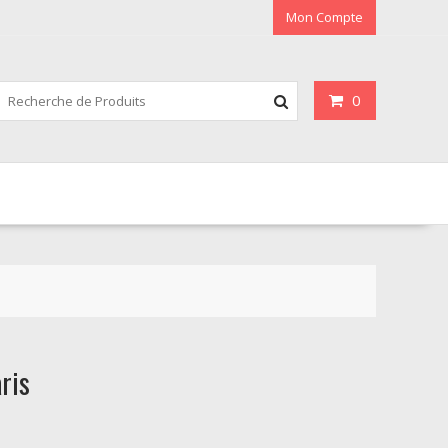
Mon Compte
0
ris