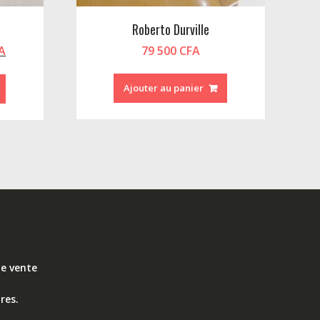
Roberto Durville
Le
A
79 500
CFA
prix
actuel
Ajouter au panier
est :
35
500 CFA.
de vente
res.