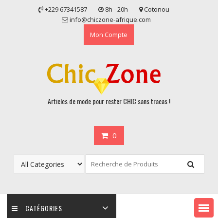
Skip
+229 67341587
8h - 20h
Cotonou
to
info@chiczone-afrique.com
content
Mon Compte
Articles de mode pour rester CHIC sans tracas !
0
CATÉGORIES