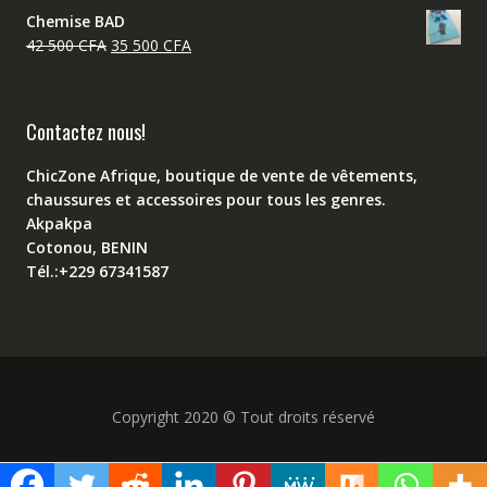
prix
prix
42
35
Chemise BAD
initial
actuel
500 CFA.
500 CFA.
Le
Le
42 500
CFA
35 500
CFA
était :
est :
prix
prix
42
35
initial
actuel
500 CFA.
500 CFA.
était :
est :
Contactez nous!
42
35
500 CFA.
500 CFA.
ChicZone Afrique, boutique de vente de vêtements,
chaussures et accessoires pour tous les genres.
Akpakpa
Cotonou, BENIN
Tél.:+229 67341587
Copyright 2020 © Tout droits réservé