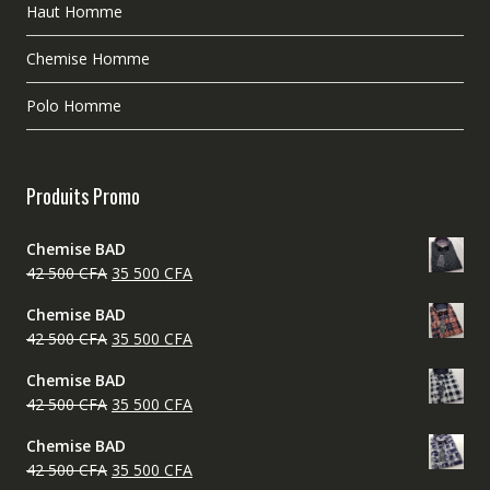
Haut Homme
Chemise Homme
Polo Homme
Produits Promo
Chemise BAD
Le
Le
42 500
CFA
35 500
CFA
prix
prix
Chemise BAD
initial
actuel
Le
Le
42 500
CFA
35 500
CFA
était :
est :
prix
prix
42
35
Chemise BAD
initial
actuel
500 CFA.
500 CFA.
Le
Le
42 500
CFA
35 500
CFA
était :
est :
prix
prix
42
35
Chemise BAD
initial
actuel
500 CFA.
500 CFA.
Le
Le
42 500
CFA
35 500
CFA
était :
est :